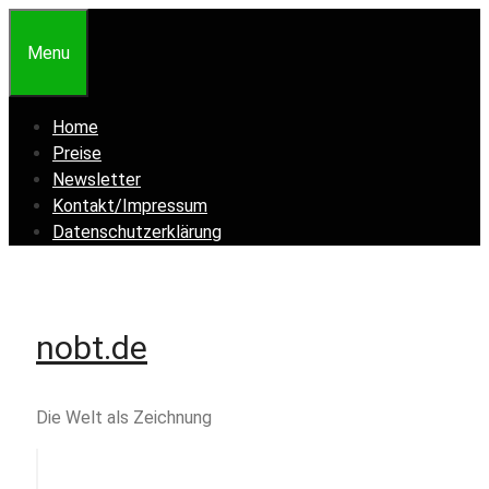
Zum
Inhalt
Menu
springen
Home
Preise
Newsletter
Kontakt/Impressum
Datenschutzerklärung
nobt.de
Die Welt als Zeichnung