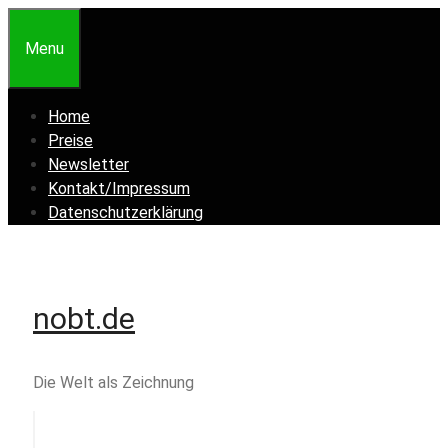
Zum
Inhalt
Menu
springen
Home
Preise
Newsletter
Kontakt/Impressum
Datenschutzerklärung
nobt.de
Die Welt als Zeichnung